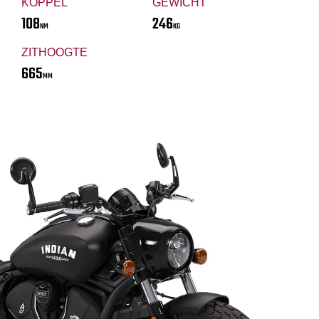
KOPPEL
GEWICHT
108
246
NM
KG
ZITHOOGTE
665
MM