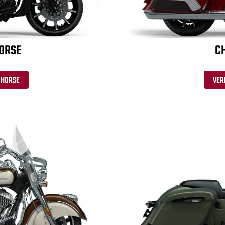
HORSE
CH
 HORSE
VER