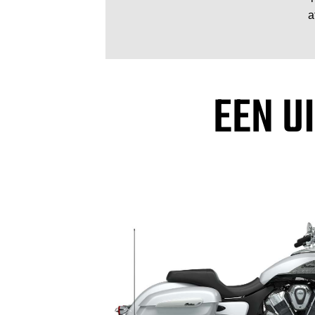
a
EEN U