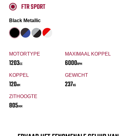
FTR SPORT
Black Metallic
MOTORTYPE
MAXIMAAL KOPPEL
1203
6000
CC
RPM
KOPPEL
GEWICHT
120
237
NM
KG
ZITHOOGTE
805
MM